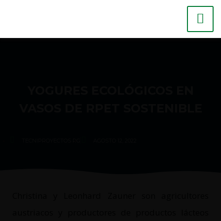
YOGURES ECOLÓGICOS EN
VASOS DE RPET SOSTENIBLE
TECNIPROYECTOS RG
AGOSTO 12, 2022
Christina y Leonhard Zauner son agricultores
austriacos y productores de productos lácteos